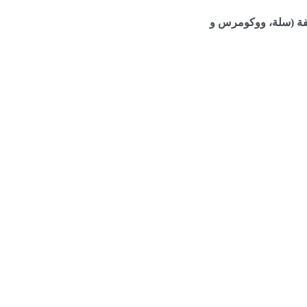
تلفة (سلة، ووكومرس و