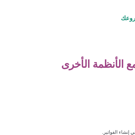
روعك
إنشاء الفواتير.