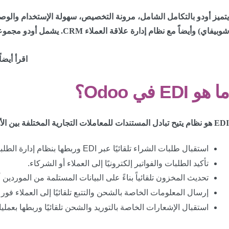
يتميز أودو بالتكامل الشامل، مرونة التخصيص، سهولة الإستخدام والوصو
شوبيفاي) وأيضاً مع نظام إدارة علاقة العملاء CRM. يشمل أودو مجموعة واسعة من التطبيقات المختلفة التي تغطي جميع جوانب أعمالك.
اقرأ أيضاً
ما هو EDI في Odoo؟
EDI هو نظام يتيح تبادل المستندات للمعاملات التجارية المختلفة بين الأنظمة المختلفة للشركات ومن ضمن أمثلة إستخدام EDI في Odoo:-
استقبال طلبات الشراء تلقائيًا عبر EDI وربطها بنظام إدارة الطلبات في Odoo.
تأكيد الطلبات والفواتير إلكترونيًا إلى العملاء أو الشركاء.
تحديث المخزون تلقائياً بناءً على البيانات المستلمة من الموردين أو
إرسال المعلومات الخاصة بالشحن والتتبع تلقائيًا إلى العملاء فور
استقبال الإشعارات الخاصة بالتوريد والشحن تلقائيًا وربطها بعمل