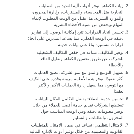
زيادة الكفاءة: توفر أدوات آلية للعديد من العمليات
التجارية مثل المحاسبة، والمشتريات، وإدارة المخزون،
والموارد البشرية. هذا يقلل من الوقت المطلوب لإتمام
المهام ويخفض من نسبة الأخطاء البشرية.
تحسين اتخاذ القرارات: تتيح إمكانية الوصول إلى تقارير
دقيقة في الوقت الفعلي، مما يساعد المديرين على اتخاذ
قرارات مستنيرة بناءً على بيانات حديثة.
توفير التكاليف: تساعد في خفض التكاليف التشغيلية
للشركة، عن طريق تحسين الكفاءة وتقليل الفاقد
والأخطاء.
تسهيل التوسع والنمو: مع نمو الشركة، تصبح العمليات
أكثر تعقيدًا. توفر هذه الأنظمة مرونة وقدرة على التكيف
مع التوسع، مما يسهل إدارة العمليات الأكبر والأكثر
تعقيدًا.
تحسين خدمة العملاء: بفضل التكامل الفعّال للبيانات،
تستطيع الشركات تقديم خدمة أفضل للعملاء من خلال
توفير معلومات دقيقة وفي الوقت المناسب حول
المخزون، والطلبات، والتسليم.
الامتثال التنظيمي: تساعد في ضمان الامتثال للمتطلبات
القانونية والتنظيمية من خلال توفير أدوات للإدارة المالية