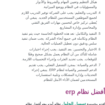
هيكل التنظيم وتعيين المهام والشروط والأدوار
والمسؤوليات في النظام ووضع الميزانية.
التدريب والتعليم: يجب على الشركة توفير التدريب اللازم
لجميع الموظفين المستخدمين للنظام الجديد. ينبغي أن
يُعطى تركيز خاص لتحسين مهارات الفريق التقني
والمحاسبي وإدارة المشاريع.
التنفيذ والتكامل: تعد هذه الخطوة الحاسمة حيث يتم تنفيذ
النظام وتكامله في جميع أنحاء الشركة. يجب ضمان تنفيذ
سلس ودقيق دون تعطيل العمليات الحالية.
الاختبار والتحسين: بعد التنفيذ، يجب إجراء اختبارات
شاملة للتأكد من أن النظام يعمل بشكل صحيح وفقًا
للتوقعات. يجب تحديد العثرات وإجراء التحسينات اللازمة.
الدعم والصيانة: بمجرد التشغيل الفعلي، يجب تقديم
الدعم المستمر والصيانة لنظام ERP. ينبغي إجراء
التحديثات وإدارة المشكلات وتلبية استفسارات
المستخدمين لضمان الأداء الأمثل للنظام.
أفضل نظام erp
تسهيل الحلول
تُقدم مؤسسة
نظام أودو وهو أفضل نظام