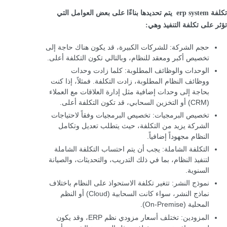
تكلفة erp system يتم تحديدها بناءًا على بعض العوامل التي
تؤثر على تكلفة التنفيذ وهي:
حجم الشركة: للشركات الكبيرة، قد يكون هناك حاجة إلى
تخصيص أكبر ومعقد للنظام، وبالتالي تكون التكلفة أعلى.
الوحدات والوظائف المطلوبة: كلما زادت وحدات
ووظائف النظام المطلوبة، زادت التكلفة. فمثلاً، إذا كنت
بحاجة إلى وحدات إضافية مثل إدارة العلاقات مع العملاء
(CRM) أو التخزين السحابي، قد تكون التكلفة أعلى.
تخصيص البرمجيات: تخصيص البرمجيات وفقاً لاحتياجات
الشركة يزيد من التكلفة، حيث يتطلب تعديل وتكامل
النظام مجهوداً إضافياً.
التكلفة الشاملة: يجب أن يتم احتساب التكلفة الشاملة
لتنفيذ النظام، بما في ذلك التدريب، والتحديثات، والصيانة
السنوية.
نموذج النشر: تتغير تكلفة الاستحواذ على النظام باختلاف
نماذج النشر، سواء كانت السحابية (Cloud) أو النظم
المحلية (On-Premise).
المزودين: تختلف أسعار مزودي نظم ERP، وقد يكون