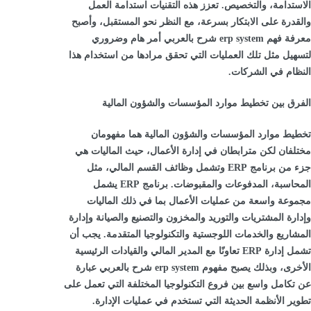
الاستدامة، والتخصيص. تعزز هذه التقنيات استدامة العمل
والقدرة على الابتكار بسرعة، مع النظر نحو المستقبل، وأصبح
معرفة فهم erp system شرح بالعربي أمر هام وضروري
لتسهيل مثل تلك العمليات التي تحقق مرادها من استخدام هذا
النظام في الشركات.
الفرق بين تخطيط موارد المؤسسات والشؤون المالية
تخطيط موارد المؤسسات والشؤون المالية هما مفهومان
مختلفان لكن مترابطان في إدارة الأعمال، حيث الماليات هي
جزء من برنامج ERP وتشمل وظائف القسم المالي، مثل
المحاسبة، المدفوعات والمقبوضات. برنامج ERP يشمل
مجموعة واسعة من عمليات الأعمال بما في ذلك الماليات
وإدارة المشتريات والتوريد والمخزون والتصنيع والصيانة وإدارة
المشاريع والخدمات اللوجستية والتكنولوجيا المتقدمة. يجب أن
تشمل إدارة ERP تعاونًا مع المدير المالي والقيادات الرئيسية
الأخرى، وبذلك يصبح مفهوم erp system شرح بالعربي عبارة
عن تكامل واسع بين فروع التكنولوجيا المختلفة التي تعمل على
تطوير الأنظمة الحديثة التي تستخدم في عمليات الإدارة.