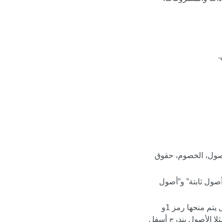
.
أصول، الخصوم، حقوق
صول ثابتة” و”أصول
يتم تعيين رقم فريد لكل حساب لتمييزه عن غيره و يساعد في التعرف علي الحسابات ومن الأمثلة المتعارف عليها الأصول يتم منحها رمز 1و
 بنفس الرمز مثلا الأصول يندرج أسفل